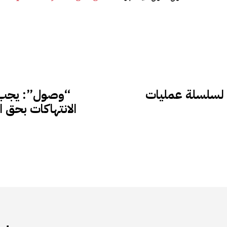
 لسلسلة عمليات
“وصول”: يجب عل
الانتهاكات بحق ا