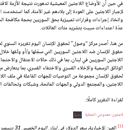
في حين أن الأوضاع اللاجئين المعيشية تدهورت نتيجة الأزمة الاقتص
واتخاذ إجراءات وقرارات تمييزية بحق السوريين بحجة مكافحة ال
عدّة اعتداءات سببت بتشريد مئات العائلات.
اللاجئين السوريين في لبنان، بما في ذلك حالات الاعتقال والاحت
الوثائق الرسمية والإخلاء القسري والاختفاء القسري، بما يتعارض م
لحقوق الإنسان مجموعة من التوصيات للجهات الفاعلة في ملف اللاجئ
اللاجئين، والمجتمع الدولي والجهات المانحة، وشبكات وتحالفات ال
لقراءة التقرير كاملًا:
لاجئون-معدومي-الحماية
تنزيل
[1]
العين الإخبارية،
سعر الدولار في لبنان اليوم الخميس 31 ديسمبر
2020، 31 