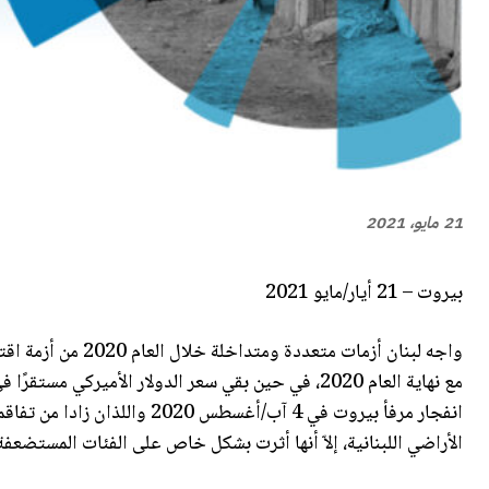
21 مايو، 2021
بيروت – 21 أيار/مايو 2021
مع نهاية العام 2020، في حين بقي سعر الدولار الأميركي مستقرًا في مصرف لبنان المركزي على 1507.5 ليرة،
انفجار مرفأ بيروت في 4 آب/أغ
الأراضي اللبنانية، إلاّ أنها أثرت بشكل خاص على الفئات المستضعفة 