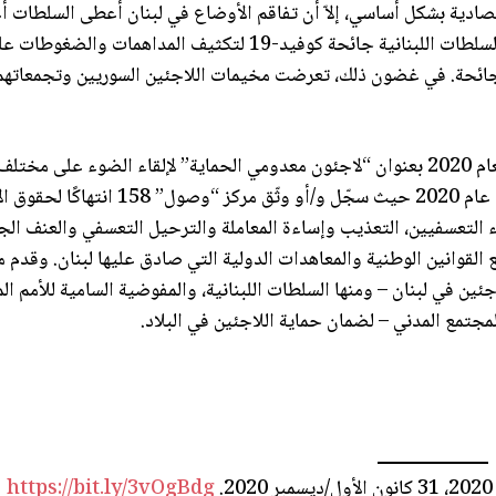
ادية بشكل أساسي، إلاّ أن تفاقم الأوضاع في لبنان أعطى السلطات أعذ
لإجبار اللاجئين على العودة إلى بلادهم غير الآمنة، كما استخدمت السلطات اللبنانية جائحة كوفيد-19 لتك
جائحة. في غضون ذلك، تعرضت مخيمات اللاجئين السوريين وتجمعاتهم 
من هنا، أصدر مركز “وصول” لحقوق الإنسان اليوم تقريره السنوي لعام 2020 بعنوان “لاجئون معدومي الحماية” لإلقاء الضوء 
حقوق الإنسان ضد اللاجئين السوريين التي سجّلها و/أو وثّقها خلال عام 2020 حيث سجّل و
جاء التعسفيين، التعذيب وإساءة المعاملة والترحيل التعسفي والعنف ا
ع القوانين الوطنية والمعاهدات الدولية التي صادق عليها لبنان. وقدم
ين في لبنان – ومنها السلطات اللبنانية، والمفوضية السامية للأمم ا
مجتمع المدني – لضمان حماية اللاجئين في البلاد.
كانون الأول/ديسمبر 2020.
https://bit.ly/3vOgBdg