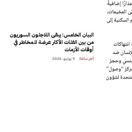
ارًا إضافيةً
ثيف المداهمات والضغوطات على المخيمات،
السكنية إلى
البيان الخامس: يبقى اللاجئون السوريون
من بين الفئات الأكثر عرضة للمخاطر في
على مختلف انتهاكات
أوقات الأزمات
/أو وثّق مركز “وصول” 158 انتهاكًا لحقوق الإنسان ضد
آخر ساعة
9 يوليو، 2026
لجنسي وحجز
 مركز “وصول”
لمتحدة لشؤون