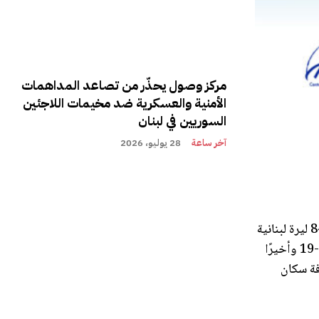
مركز وصول يحذّر من تصاعد المداهمات
الأمنية والعسكرية ضد مخيمات اللاجئين
السوريين في لبنان
آخر ساعة
28 يوليو، 2026
واجه لبنان أزمات متعددة ومتداخلة خلال العام 2020 من أزمة اقتصادية وتضخم حادّ في البلد مع بلوغ سعر صرف الدولار الأميركي 8400 ليرة لبنانية
إضافة إلى جائحة كوفيد-19 وأخيرًا
 كافة سكان