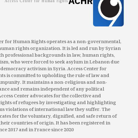
ACHR
Access Center for Human rights
er for Human Rights operates as a non-governmental,
human rights organization. It is led and run by Syrian
th professional backgrounds in law, human rights,
ism, who were forced to seek asylum in Lebanon due
o-democracy activism in Syria. Access Center for
s is committed to upholding the rule of law and
mpunity. It maintains a non-religious and non-
tance and remains independent of any political
 Access Center advocates for the collective and
rights of refugees by investigating and highlighting
 violations of international law they suffer. The
ates for the voluntary, dignified, and safe return of
their countries of origin. It has been registered in
ce 2017 and in France since 2020.