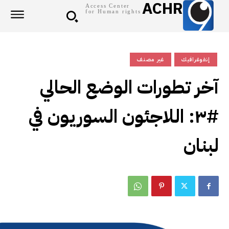
ACHR
Access Center
for Human rights
إنفوغرافيك
غير مصنف
آخر تطورات الوضع الحالي
#٣: اللاجئون السوريون في
لبنان