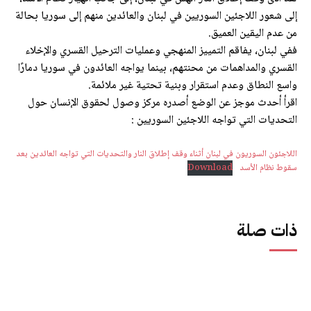
إلى شعور اللاجئين السوريين في لبنان والعائدين منهم إلى سوريا بحالة
من عدم اليقين العميق.
ففي لبنان، يفاقم التمييز المنهجي وعمليات الترحيل القسري والإخلاء
القسري والمداهمات من محنتهم، بينما يواجه العائدون في سوريا دمارًا
واسع النطاق وعدم استقرار وبنية تحتية غير ملائمة.
اقرأ أحدث موجز عن الوضع أصدره مركز وصول لحقوق الإنسان حول
التحديات التي تواجه اللاجئين السوريين :
اللاجئون السوريون في لبنان أثناء وقف إطلاق النار والتحديات التي تواجه العائدين بعد
سقوط نظام الأسد
Download
ذات صلة